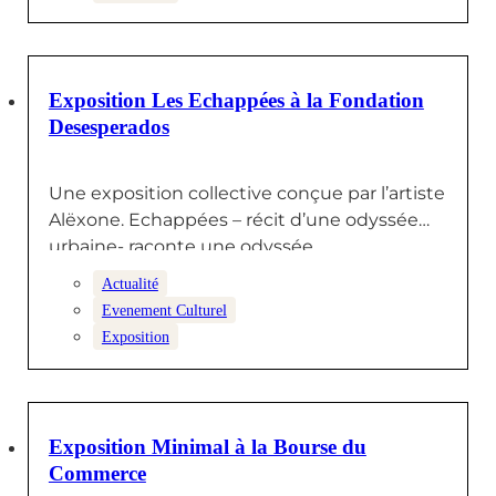
24 NOVEMBRE 2025
Exposition Les Echappées à la Fondation
Desesperados
Une exposition collective conçue par l’artiste
Alëxone. Echappées – récit d’une odyssée
urbaine- raconte une odyssée
contemporaine autour…
Actualité
Evenement Culturel
Exposition
23 OCTOBRE 2025
Exposition Minimal à la Bourse du
Commerce