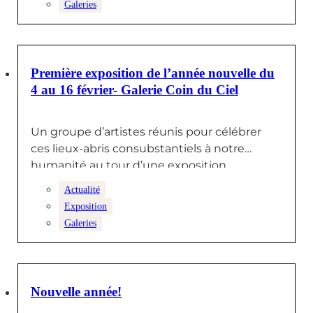
Galeries
27 JANVIER 2025
Première exposition de l’année nouvelle du
4 au 16 février- Galerie Coin du Ciel
Un groupe d’artistes réunis pour célébrer
ces lieux-abris consubstantiels à notre
humanité au tour d’une exposition
pluridisciplinaire mêlant:…
Actualité
Exposition
Galeries
27 JANVIER 2025
Nouvelle année!