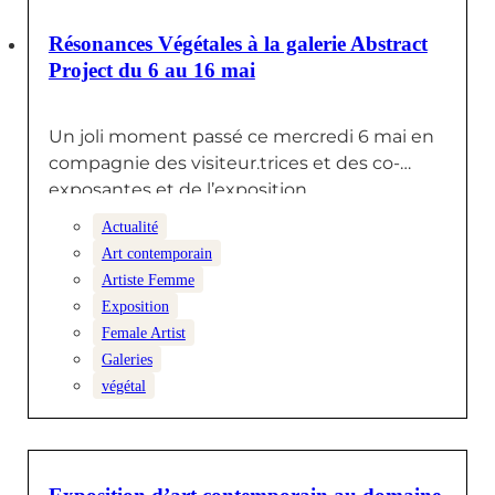
12 MAI 2026
Résonances Végétales à la galerie Abstract
Project du 6 au 16 mai
Un joli moment passé ce mercredi 6 mai en
compagnie des visiteur.trices et des co-
exposantes et de l’exposition…
Actualité
Art contemporain
Artiste Femme
Exposition
Female Artist
Galeries
végétal
9 MAI 2026