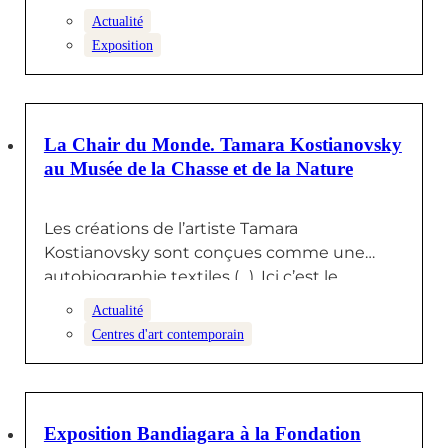
Actualité
Exposition
1 OCTOBRE 2024
La Chair du Monde. Tamara Kostianovsky
au Musée de la Chasse et de la Nature
Les créations de l’artiste Tamara
Kostianovsky sont conçues comme une
autobiographie textiles (…). Ici c’est le
vêtement recyclé…
Actualité
Centres d'art contemporain
30 SEPTEMBRE 2024
Exposition Bandiagara à la Fondation