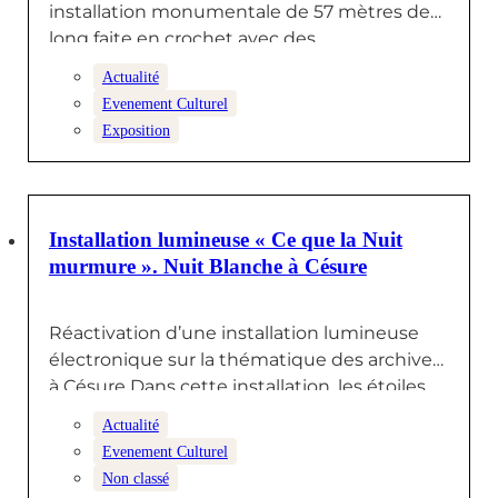
installation monumentale de 57 mètres de
long faite en crochet avec des…
Actualité
Evenement Culturel
Exposition
9 JUIN 2025
Installation lumineuse « Ce que la Nuit
murmure ». Nuit Blanche à Césure
Réactivation d’une installation lumineuse
électronique sur la thématique des archives
à Césure Dans cette installation, les étoiles
ne…
Actualité
Evenement Culturel
Non classé