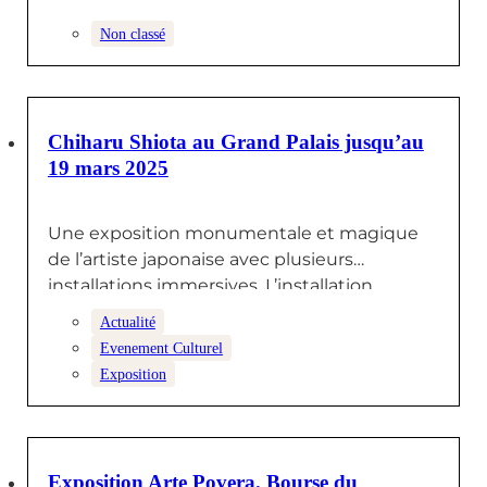
Non classé
26 DÉCEMBRE 2024
Chiharu Shiota au Grand Palais jusqu’au
19 mars 2025
Une exposition monumentale et magique
de l’artiste japonaise avec plusieurs
installations immersives. L’installation
« Voyage Incertain » a nécessité plus…
Actualité
Evenement Culturel
Exposition
18 DÉCEMBRE 2024
Exposition Arte Povera. Bourse du