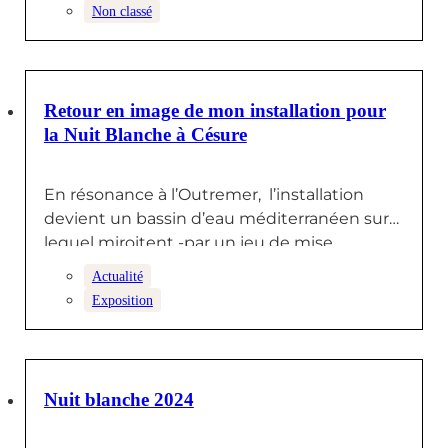
Non classé
14 JUIN 2024
Retour en image de mon installation pour
la Nuit Blanche à Césure
En résonance à l’Outremer, l’installation
devient un bassin d’eau méditerranéen sur
lequel miroitent -par un jeu de mise…
Actualité
Exposition
31 MAI 2024
Nuit blanche 2024