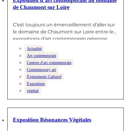
Exposition d’art contemporain au domaine
de Chaumont sur Loire
C’est toujours un émerveillement d’aller sur
le domaine de Chaumont sur Loire entre les
expositions d’art contemporain pérenne…
Actualité
Art contemporain
Centres d'art contemporain
Contemporary art
Évènements Culturel
Exposition
végétal
24 AVRIL 2026
Exposition Résonances Végétales