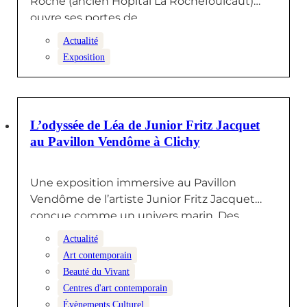
Roche (ancien Hôpital La Rochefoulcaut)
ouvre ses portes de…
Actualité
Exposition
25 FÉVRIER 2026
L’odyssée de Léa de Junior Fritz Jacquet
au Pavillon Vendôme à Clichy
Une exposition immersive au Pavillon
Vendôme de l’artiste Junior Fritz Jacquet
conçue comme un univers marin. Des
formes organiques…
Actualité
Art contemporain
Beauté du Vivant
Centres d'art contemporain
Évènements Culturel