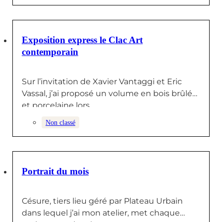
9 JUIN 2025
Exposition express le Clac Art
contemporain
Sur l’invitation de Xavier Vantaggi et Eric
Vassal, j’ai proposé un volume en bois brûlé
et porcelaine lors…
Non classé
22 MAI 2025
Portrait du mois
Césure, tiers lieu géré par Plateau Urbain
dans lequel j’ai mon atelier, met chaque