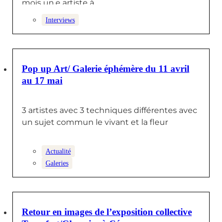
mois un.e artiste à…
Interviews
1 MAI 2025
Pop up Art/ Galerie éphémère du 11 avril
au 17 mai
3 artistes avec 3 techniques différentes avec
un sujet commun le vivant et la fleur
Actualité
Galeries
24 MARS 2025
Retour en images de l’exposition collective