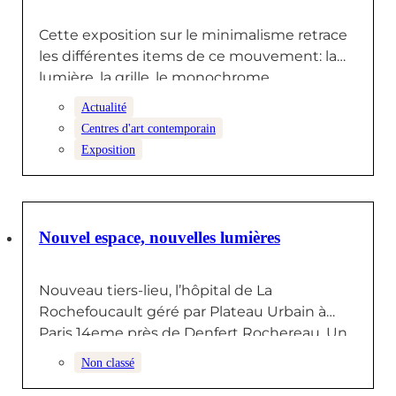
Cette exposition sur le minimalisme retrace
les différentes items de ce mouvement: la
lumière, la grille, le monochrome,…
Actualité
Centres d'art contemporain
Exposition
1 OCTOBRE 2025
Nouvel espace, nouvelles lumières
Nouveau tiers-lieu, l’hôpital de La
Rochefoucault géré par Plateau Urbain à
Paris 14eme près de Denfert Rochereau. Un…
Non classé