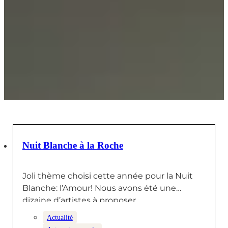
12 JUIN 2026
Nuit Blanche à la Roche
Joli thème choisi cette année pour la Nuit
Blanche: l’Amour! Nous avons été une
dizaine d’artistes à proposer…
Actualité