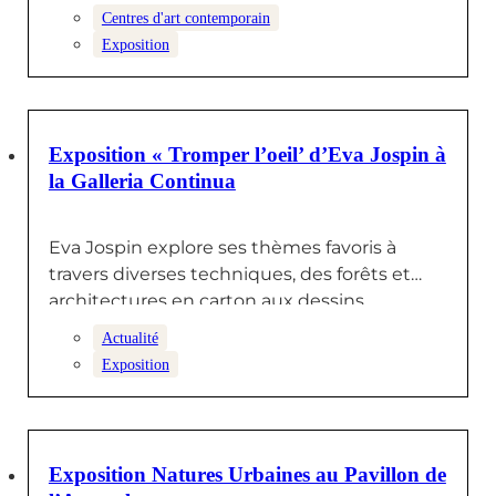
contemporain…
Centres d'art contemporain
Exposition
19 JUILLET 2024
Exposition « Tromper l’oeil’ d’Eva Jospin à
la Galleria Continua
Eva Jospin explore ses thèmes favoris à
travers diverses techniques, des forêts et
architectures en carton aux dessins,
broderies…
Actualité
Exposition
5 JUILLET 2024
Exposition Natures Urbaines au Pavillon de