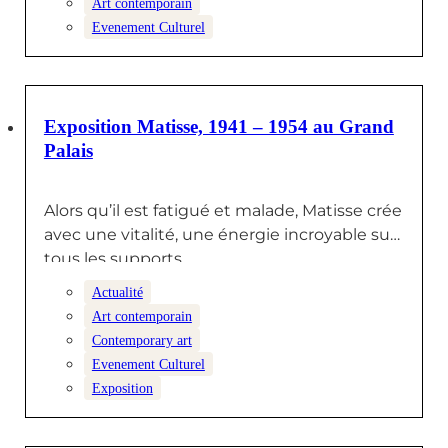
Art contemporain
Evenement Culturel
23 MAI 2026
Exposition Matisse, 1941 – 1954 au Grand
Palais
Alors qu’il est fatigué et malade, Matisse crée
avec une vitalité, une énergie incroyable sur
tous les supports…
Actualité
Art contemporain
Contemporary art
Evenement Culturel
Exposition