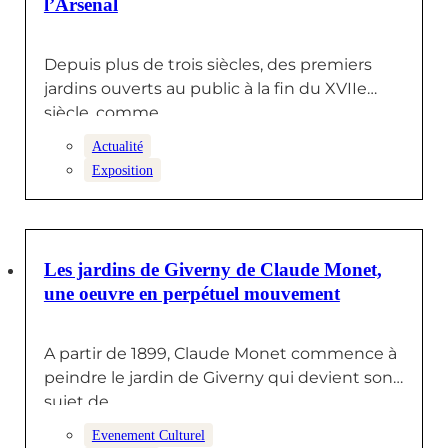
l’Arsenal
Depuis plus de trois siècles, des premiers
jardins ouverts au public à la fin du XVIIe
siècle, comme…
Actualité
Exposition
24 JUIN 2024
Les jardins de Giverny de Claude Monet,
une oeuvre en perpétuel mouvement
A partir de 1899, Claude Monet commence à
peindre le jardin de Giverny qui devient son
sujet de…
Evenement Culturel