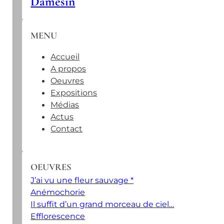
Damesin
MENU
Accueil
A propos
Oeuvres
Expositions
Médias
Actus
Contact
OEUVRES
J’ai vu une fleur sauvage *
Anémochorie
Il suffit d’un grand morceau de ciel…
Efflorescence