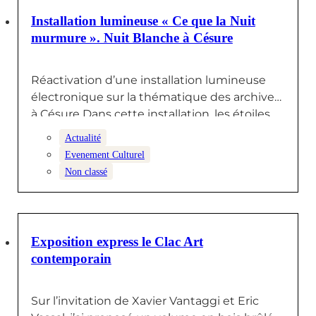
9 JUIN 2025
Installation lumineuse « Ce que la Nuit
murmure ». Nuit Blanche à Césure
Réactivation d’une installation lumineuse
électronique sur la thématique des archives
à Césure Dans cette installation, les étoiles
ne…
Actualité
Evenement Culturel
Non classé
9 JUIN 2025
Exposition express le Clac Art
contemporain
Sur l’invitation de Xavier Vantaggi et Eric