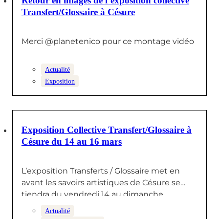
Retour en images de l’exposition collective
Transfert/Glossaire à Césure
Merci @planetenico pour ce montage vidéo
Actualité
Exposition
7 MARS 2025
Exposition Collective Transfert/Glossaire à
Césure du 14 au 16 mars
L’exposition Transferts / Glossaire met en
avant les savoirs artistiques de Césure se
tiendra du vendredi 14 au dimanche…
Actualité