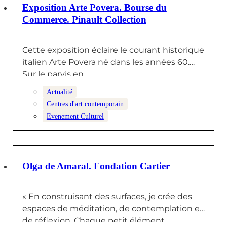
18 DÉCEMBRE 2024
Exposition Arte Povera. Bourse du
Commerce. Pinault Collection
Cette exposition éclaire le courant historique
italien Arte Povera né dans les années 60.
Sur le parvis en…
Actualité
Centres d'art contemporain
Evenement Culturel
29 NOVEMBRE 2024
Olga de Amaral. Fondation Cartier
« En construisant des surfaces, je crée des
espaces de méditation, de contemplation et
de réflexion. Chaque petit élément…