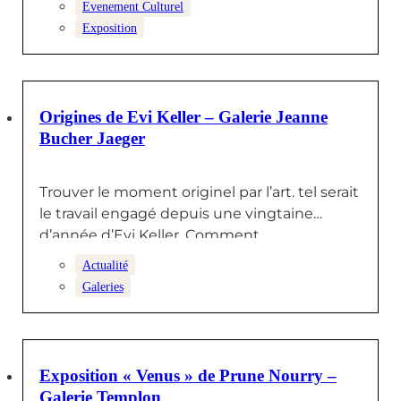
Evenement Culturel
Exposition
22 FÉVRIER 2025
Origines de Evi Keller – Galerie Jeanne
Bucher Jaeger
Trouver le moment originel par l’art. tel serait
le travail engagé depuis une vingtaine
d’année d’Evi Keller. Comment…
Actualité
Galeries
10 FÉVRIER 2025
Exposition « Venus » de Prune Nourry –
Galerie Templon