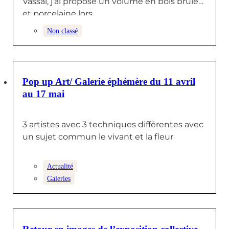
Vassal, j’ai proposé un volume en bois brûlé
et porcelaine lors…
Non classé
1 MAI 2025
Pop up Art/ Galerie éphémère du 11 avril
au 17 mai
3 artistes avec 3 techniques différentes avec
un sujet commun le vivant et la fleur
Actualité
Galeries
24 MARS 2025