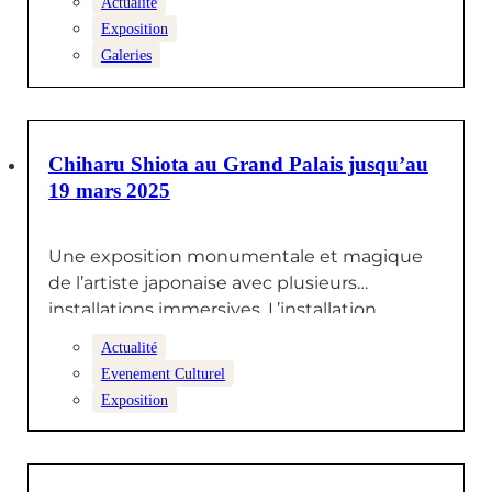
Actualité
Exposition
Galeries
26 DÉCEMBRE 2024
Chiharu Shiota au Grand Palais jusqu’au
19 mars 2025
Une exposition monumentale et magique
de l’artiste japonaise avec plusieurs
installations immersives. L’installation
« Voyage Incertain » a nécessité plus…
Actualité
Evenement Culturel
Exposition