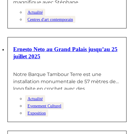
magnifique avec Stéphane…
Actualité
Centres d'art contemporain
10 JUILLET 2025
Ernesto Neto au Grand Palais jusqu’au 25
juillet 2025
Notre Barque Tambour Terre est une
installation monumentale de 57 mètres de
long faite en crochet avec des…
Actualité
Evenement Culturel
Exposition