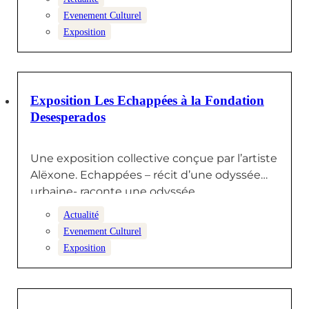
Evenement Culturel
Exposition
24 NOVEMBRE 2025
Exposition Les Echappées à la Fondation
Desesperados
Une exposition collective conçue par l’artiste
Alëxone. Echappées – récit d’une odyssée
urbaine- raconte une odyssée
contemporaine autour…
Actualité
Evenement Culturel
Exposition