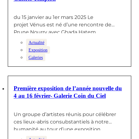
du 15 janvier au 1er mars 2025 Le
projet Vénus est né d’une rencontre de
Prune Nourry avec Ghada Hatem,…
Actualité
Exposition
Galeries
27 JANVIER 2025
Première exposition de l’année nouvelle du
4 au 16 février- Galerie Coin du Ciel
Un groupe d’artistes réunis pour célébrer
ces lieux-abris consubstantiels à notre
humanité au tour d’une exposition
pluridisciplinaire mêlant:…