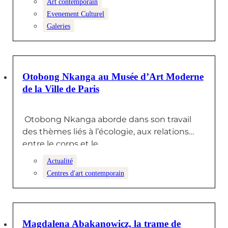
Art contemporain
Evenement Culturel
Galeries
22 JANVIER 2026
Otobong Nkanga au Musée d’Art Moderne
de la Ville de Paris
Otobong Nkanga aborde dans son travail
des thèmes liés à l’écologie, aux relations
entre le corps et le…
Actualité
Centres d'art contemporain
29 DÉCEMBRE 2025
Magdalena Abakanowicz, la trame de