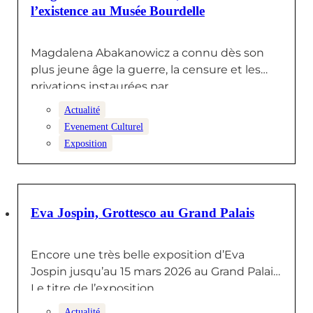
l’existence au Musée Bourdelle
Magdalena Abakanowicz a connu dès son
plus jeune âge la guerre, la censure et les
privations instaurées par…
Actualité
Evenement Culturel
Exposition
11 DÉCEMBRE 2025
Eva Jospin, Grottesco au Grand Palais
Encore une très belle exposition d’Eva
Jospin jusqu’au 15 mars 2026 au Grand Palais.
Le titre de l’exposition,…
Actualité