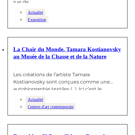
rue de…
Actualité
Exposition
1 OCTOBRE 2024
La Chair du Monde. Tamara Kostianovsky
au Musée de la Chasse et de la Nature
Les créations de l’artiste Tamara
Kostianovsky sont conçues comme une
autobiographie textiles (…). Ici c’est le
vêtement recyclé…
Actualité
Centres d'art contemporain
23 AOÛT 2024