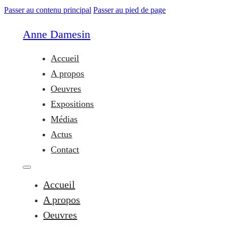
Passer au contenu principal
Passer au pied de page
Anne Damesin
Accueil
A propos
Oeuvres
Expositions
Médias
Actus
Contact
Accueil
A propos
Oeuvres