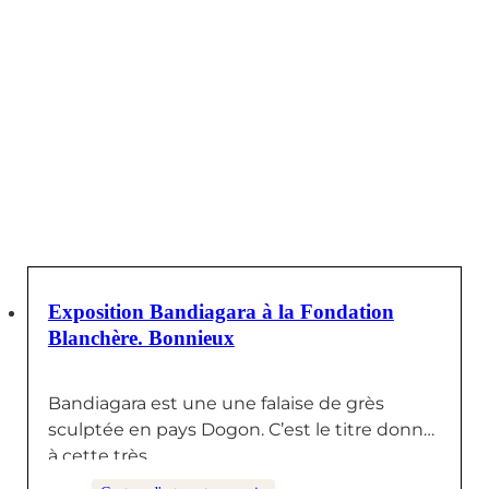
30 SEPTEMBRE 2024
Exposition Bandiagara à la Fondation
Blanchère. Bonnieux
Bandiagara est une une falaise de grès
sculptée en pays Dogon. C’est le titre donné
à cette très…