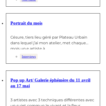
22 MAI 2025
Portrait du mois
Césure, tiers lieu géré par Plateau Urbain
dans lequel j’ai mon atelier, met chaque
mois un.e artiste à…
Interviews
1 MAI 2025
Pop up Art/ Galerie éphémère du 11 avril
au 17 mai
3 artistes avec 3 techniques différentes avec
un sujet commun le vivant et la fleur