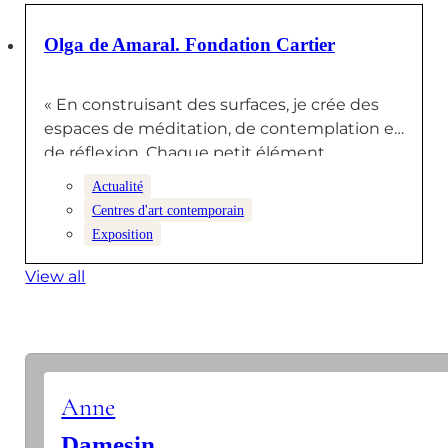
29 NOVEMBRE 2024
Olga de Amaral. Fondation Cartier
« En construisant des surfaces, je crée des
espaces de méditation, de contemplation et
de réflexion. Chaque petit élément…
Actualité
Centres d'art contemporain
Exposition
View all
Anne
Damesin