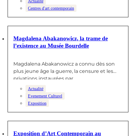
Actualité
Centres d'art contemporain
29 DÉCEMBRE 2025
Magdalena Abakanowicz, la trame de
l’existence au Musée Bourdelle
Magdalena Abakanowicz a connu dès son
plus jeune âge la guerre, la censure et les
privations instaurées par…
Actualité
Evenement Culturel
Exposition
19 SEPTEMBRE 2025
Exposition d’Art Contemporain au