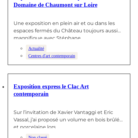
Domaine de Chaumont sur Loire
Une exposition en plein air et ou dans les
espaces fermés du Château toujours aussi
magnifique avec Stéphane…
Actualité
Centres d'art contemporain
9 JUIN 2025
Exposition express le Clac Art
contemporain
Sur l’invitation de Xavier Vantaggi et Eric
Vassal, j’ai proposé un volume en bois brûlé
et porcelaine lors…
Non classé